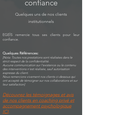
confiance
Quelques uns de nos clients
institutionnels
EGEÏS remercie tous ses clients pour leur
confiance.
Quelques Références:
[Nota: Toutes nos prestations sont réalisées dans le
strict respect de la confidentialité.
Aucune communication sur l'existence ou le contenu
des interventions n'est réalisée, sauf autorisation
expresse du client.
Nous remercions vivement nos clients ci-dessous qui
ont accepté de témoigner sur nos collaborations et sur
leur satisfaction]
Découvrez les témoignages et avis
de nos clients en coaching privé et
accompagnement psychologique
ICI
.